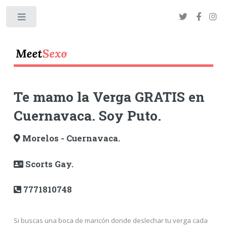
Toggle
Te mamo la Verga GRATIS en
Cuernavaca. Soy Puto.
Morelos - Cuernavaca.
Scorts Gay.
7771810748
Si buscas una boca de maricón donde deslechar tu verga cada